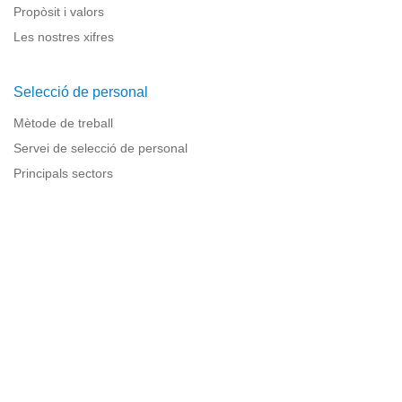
Propòsit i valors
Les nostres xifres
Selecció de personal
Mètode de treball
Servei de selecció de personal
Principals sectors
Recursos per a empreses
Informació legal
Avís legal
Política de privacitat
Condicions d'ús
Política de cookies