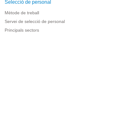
Selecció de personal
Mètode de treball
Servei de selecció de personal
Principals sectors
Recursos per a empreses
Informació legal
Avís legal
Política de privacitat
Condicions d'ús
Política de cookies
Sitemap