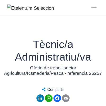
Toggl
Tècnic/a
Administratiu/va
Oferta de treball sector
Agricultura/Ramaderia/Pesca - referencia 26257
Compartir
LinkedIn
WhatsApp
Facebook
Email