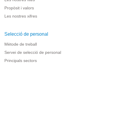
Propòsit i valors
Les nostres xifres
Selecció de personal
Mètode de treball
Servei de selecció de personal
Principals sectors
Recursos per a empreses
Informació legal
Avís legal
Política de privacitat
Condicions d'ús
Política de cookies