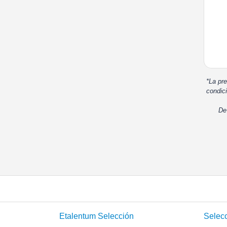
*La pre
condici
De
Etalentum Selección
Selecc