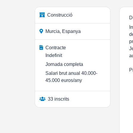
Construcció
D
I
Murcia, Espanya
d
p
Contracte
J
Indefinit
a
Jornada completa
P
Salari brut anual 40.000-
45.000 euros/any
33 inscrits