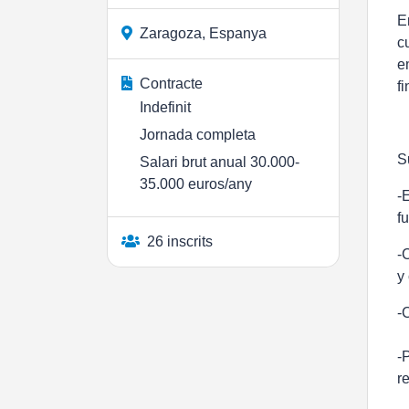
E
Zaragoza, Espanya
c
e
Contracte
f
Indefinit
Jornada completa
S
Salari brut anual 30.000-
35.000 euros/any
-
f
26 inscrits
-
y
-
-
r