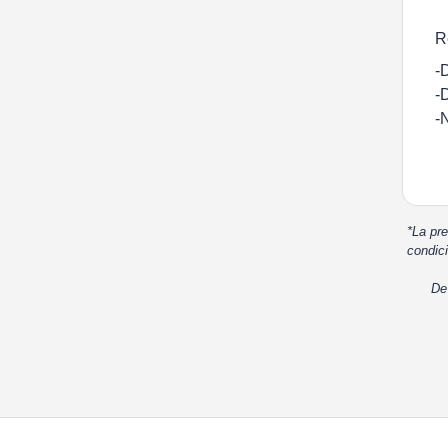
R
-
-
-
*La pre
condici
De