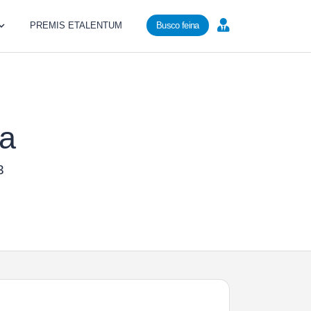
PREMIS ETALENTUM
Busco feina
/a
3