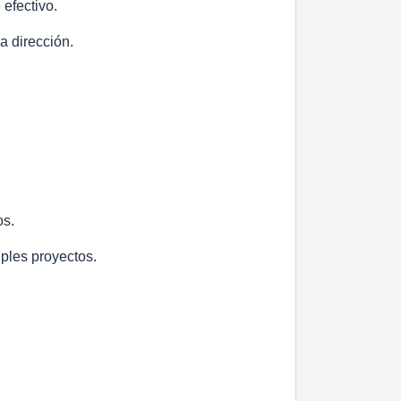
 efectivo.
a dirección.
os.
iples proyectos.