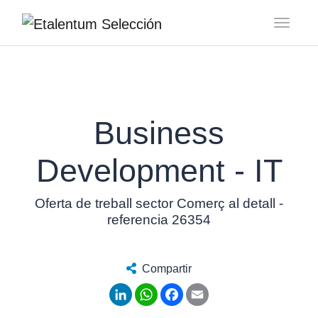
Toggl
Business
Development - IT
Oferta de treball sector Comerç al detall -
referencia 26354
Compartir
LinkedIn
WhatsApp
Facebook
Email