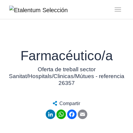
Toggl
Farmacéutico/a
Oferta de treball sector
Sanitat/Hospitals/Clinicas/Mútues - referencia
26357
Compartir
LinkedIn
WhatsApp
Facebook
Email