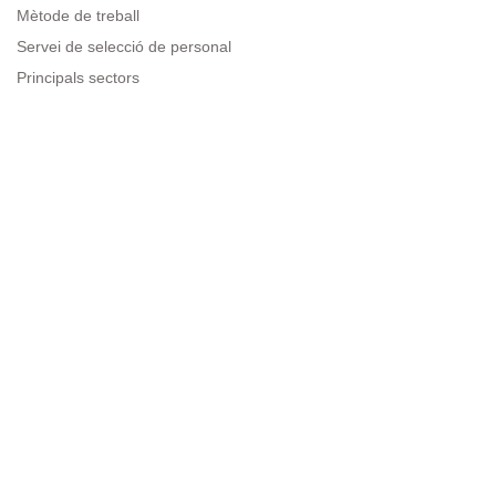
Mètode de treball
Servei de selecció de personal
Principals sectors
Recursos per a empreses
Informació legal
Avís legal
Política de privacitat
Condicions d'ús
Política de cookies
Sitemap