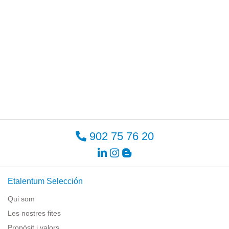
902 75 76 20
Etalentum Selección
Qui som
Les nostres fites
Propòsit i valors