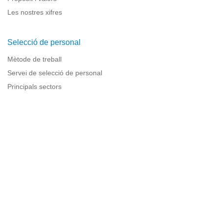
Les nostres xifres
Selecció de personal
Mètode de treball
Servei de selecció de personal
Principals sectors
Recursos per a empreses
Informació legal
Avís legal
Política de privacitat
Condicions d'ús
Política de cookies
Sitemap