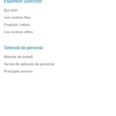
Etalentum Selección
Qui som
Les nostres fites
Propòsit i valors
Les nostres xifres
Selecció de personal
Mètode de treball
Servei de selecció de personal
Principals sectors
Recursos per a empreses
Informació legal
Avís legal
Política de privacitat