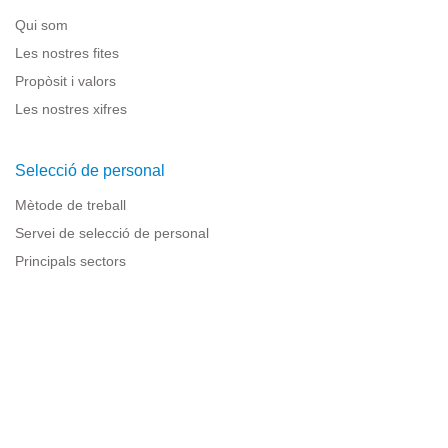
Qui som
Les nostres fites
Propòsit i valors
Les nostres xifres
Selecció de personal
Mètode de treball
Servei de selecció de personal
Principals sectors
Recursos per a empreses
Informació legal
Avís legal
Política de privacitat
Condicions d'ús