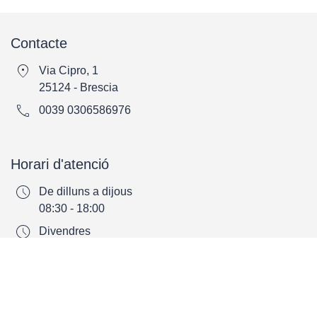
Contacte
location_on
Via Cipro, 1
25124 - Brescia
call
0039 0306586976
Horari d'atenció
schedule
De dilluns a dijous
08:30 - 18:00
schedule
Divendres
08:30 - 14:30