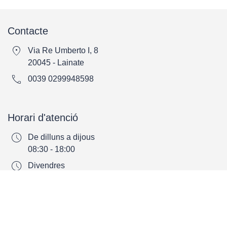
Contacte
location_on
Via Re Umberto I, 8
20045 - Lainate
call
0039 0299948598
Horari d'atenció
schedule
De dilluns a dijous
08:30 - 18:00
schedule
Divendres
08:30 - 14:30