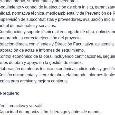
ersonal propio, subcontratas y proveedores.
Seguimiento y control de la ejecución de obra in situ, garantiza
alidad, normativa técnica, medioambiental y de Prevención de 
Supervisión de subcontratistas y proveedores, evaluación inicial,
ontrol de materiales y servicios.
Coordinación y soporte técnico al encargado de obra, optimizan
segurando la correcta ejecución del proyecto.
Relación directa con clientes y Dirección Facultativa, asistenci
laboración de actas e informes de seguimiento.
Control económico de la obra, incluyendo certificaciones, segui
artes de obra y apoyo en la gestión de cobros.
Elaboración de ofertas técnico-económicas adicionales y gestió
Gestión documental y cierre de obra, elaborando informes finale
écnica para archivo y mejora continua.
e requiere:
erfil proactivo y versátil.
Capacidad de organización, liderazgo y dotes de mando.