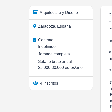
Arquitectura y Diseño
D
T
Zaragoza, España
e
c
Contrato
u
Indefinido
c
S
Jornada completa
p
Salario bruto anual
25.000-30.000 euros/año
P
-
4 inscritos
i
-
o
-