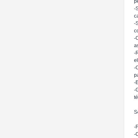
p
-
c
-
c
-
a
-
e
-
p
-
-
t
S
-P
-