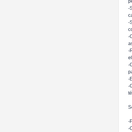
p
-
c
-
c
-
a
-
e
-
p
-
-
t
S
-P
-