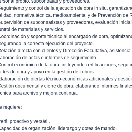
ersonal propio, subcontratas y proveedores.
Seguimiento y control de la ejecución de obra in situ, garantiza
alidad, normativa técnica, medioambiental y de Prevención de 
Supervisión de subcontratistas y proveedores, evaluación inicial,
ontrol de materiales y servicios.
Coordinación y soporte técnico al encargado de obra, optimizan
segurando la correcta ejecución del proyecto.
Relación directa con clientes y Dirección Facultativa, asistenci
laboración de actas e informes de seguimiento.
Control económico de la obra, incluyendo certificaciones, segui
artes de obra y apoyo en la gestión de cobros.
Elaboración de ofertas técnico-económicas adicionales y gestió
Gestión documental y cierre de obra, elaborando informes finale
écnica para archivo y mejora continua.
e requiere:
erfil proactivo y versátil.
Capacidad de organización, liderazgo y dotes de mando.