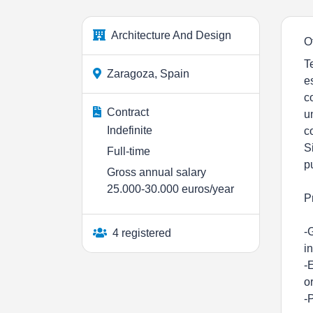
Architecture And Design
O
T
Zaragoza, Spain
e
c
Contract
u
Indefinite
c
S
Full-time
p
Gross annual salary
25.000-30.000 euros/year
P
-
4 registered
i
-
o
-