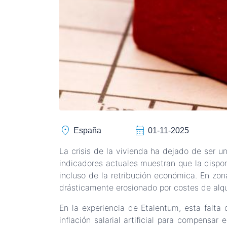
location_on
calendar_month
España
01-11-2025
La crisis de la vivienda ha dejado de ser u
indicadores actuales muestran que la disponi
incluso de la retribución económica. En zo
drásticamente erosionado por costes de alqui
En la experiencia de Etalentum, esta falta d
inflación salarial artificial para compens