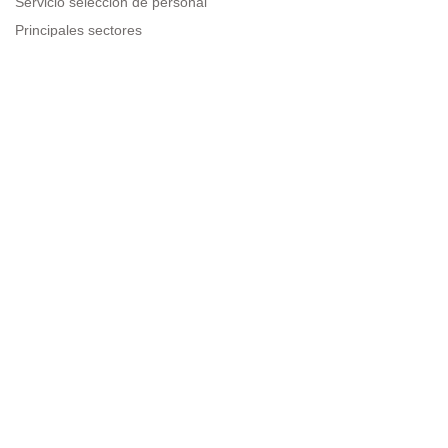
Servicio selección de personal
Principales sectores
Recursos para empresas
Información legal
Aviso legal
Política de privacidad
Condiciones de uso
Política de cookies
Sitemap
Next to people.