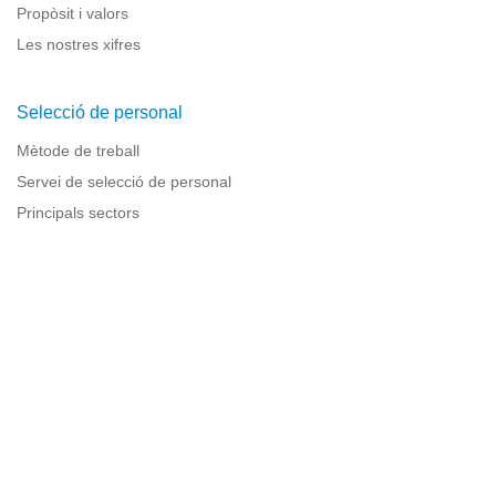
Propòsit i valors
Les nostres xifres
Selecció de personal
Mètode de treball
Servei de selecció de personal
Principals sectors
Recursos per a empreses
Informació legal
Avís legal
Política de privacitat
Condicions d'ús
Política de cookies