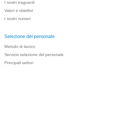
I nostri traguardi
Valori e obiettivi
I nostri numeri
Selezione del personale
Metodo di lavoro
Servizio selezione del personale
Principali settori
Risorse per le imprese
Informazioni legali
Avviso legale
Politica sulla privacy
Condizioni d'uso
Politica sui cookie