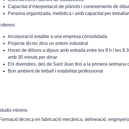
Capacitat d’interpretació de plànols i coneixements de dibu
Persona organitzada, metòdica i amb capacitat per treballa
’ofereix:
Incorporació estable a una empresa consolidada
Projecte tècnic dins un entorn industrial
Horari de dilluns a dijous amb entrada entre les 8 h i les 8.30
amb 30 minuts per dinar
Els divendres, des de Sant Joan fins a la primera setmana d
Bon ambient de treball i estabilitat professional
studis mínims
 Formació tècnica en fabricació mecànica, delineació, enginyeri