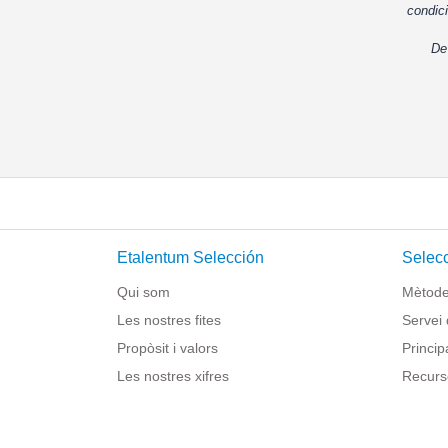
condici
De
Etalentum Selección
Selecc
Qui som
Mètode 
Les nostres fites
Servei 
Propòsit i valors
Princip
Les nostres xifres
Recurs