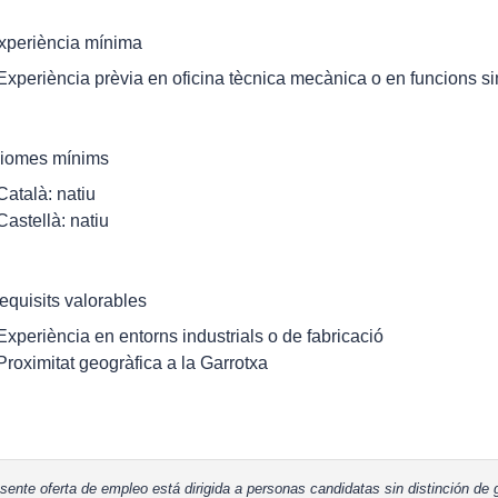
xperiència mínima
 Experiència prèvia en oficina tècnica mecànica o en funcions si
diomes mínims
 Català: natiu
 Castellà: natiu
equisits valorables
 Experiència en entorns industrials o de fabricació
 Proximitat geogràfica a la Garrotxa
sente oferta de empleo está dirigida a personas candidatas sin distinción de g