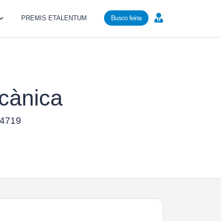
PREMIS ETALENTUM
Busco feina
cànica
 24719