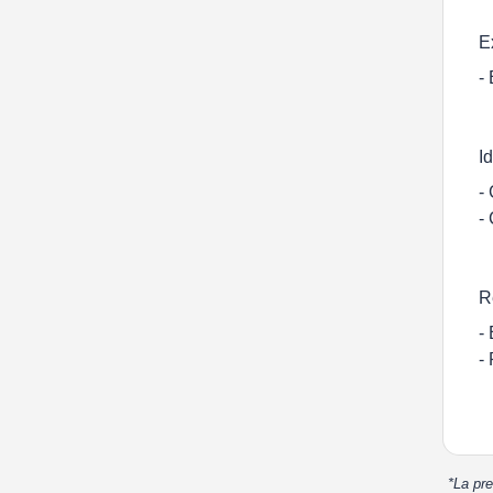
E
-
I
-
-
R
-
-
*La pre