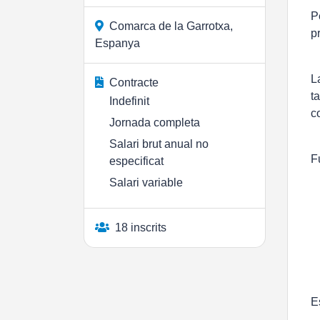
P
Comarca de la Garrotxa,
p
Espanya
L
Contracte
t
Indefinit
c
Jornada completa
Salari brut anual no
F
especificat
Salari variable
18 inscrits
E