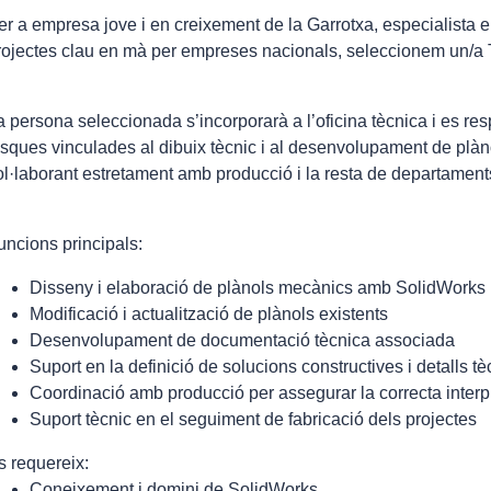
er a empresa jove i en creixement de la Garrotxa, especialista en 
rojectes clau en mà per empreses nacionals, seleccionem un/a
a persona seleccionada s’incorporarà a l’oficina tècnica i es res
asques vinculades al dibuix tècnic i al desenvolupament de plàn
ol·laborant estretament amb producció i la resta de departament
uncions principals:
Disseny i elaboració de plànols mecànics amb SolidWorks
Modificació i actualització de plànols existents
Desenvolupament de documentació tècnica associada
Suport en la definició de solucions constructives i detalls tè
Coordinació amb producció per assegurar la correcta interp
Suport tècnic en el seguiment de fabricació dels projectes
s requereix:
Coneixement i domini de SolidWorks