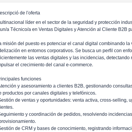
escripció de l'oferta
ultinacional líder en el sector de la seguridad y protección indu
 un/a Técnico/a en Ventas Digitales y Atención al Cliente B2B 
a misión del puesto es potenciar el canal digital combinando la v
idelización en entornos corporativos. Se busca un perfil con en
ficientemente las ventas digitales y las incidencias, detectand
mpulsar el crecimiento del canal e-commerce.
rincipales funciones
Atención y asesoramiento a clientes B2B, gestionando consultas
e productos por canales digitales y telefónicos.
Gestión de ventas y oportunidades: venta activa, cross-selling, u
lientes.
Seguimiento y coordinación de pedidos, resolviendo incidencias 
provisionamiento.
Gestión de CRM y bases de conocimiento, registrando informa