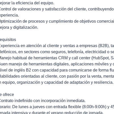
ejorar la eficiencia del equipo.
Control de valoraciones y satisfacción del cliente, contribuyendo
xperiencia.
Optimización de procesos y cumplimiento de objetivos comercial
ejora y digitalización.
equisitos
Experiencia en atención al cliente y ventas a empresas (B2B), t
elefónicos, en sectores como seguros, telefonía, electricidad o se
Manejo habitual de herramientas CRM y call center (HubSpot, Sa
Buen manejo de herramientas digitales, aplicaciones móviles y 
Nivel de inglés B2 con capacidad para comunicarse de forma flu
Habilidades orientadas al cliente, con pasión por la venta, ment
n equipo, organización y capacidad de adaptación y resiliencia.
e ofrece
Contrato indefinido con incorporación inmediata.
orario: De lunes a jueves con entrada flexible (8:00h-9:00h) y 
ornada intensiva y durante el verano reducción de jornada.