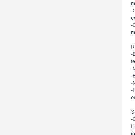
m
-
e
-
m
R
-
t
-
-
-
-
e
S
-
H
j