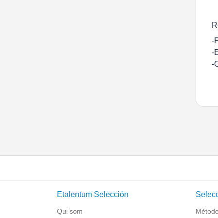
R
-
-
-
Etalentum Selección
Selecc
Qui som
Mètode 