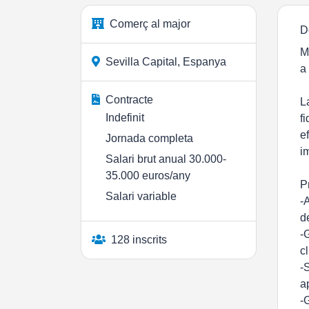
Comerç al major
D
M
Sevilla Capital, Espanya
a
Contracte
L
Indefinit
f
e
Jornada completa
i
Salari brut anual 30.000-
35.000 euros/any
P
Salari variable
-
d
-
128 inscrits
c
-
a
-