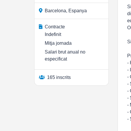
S
Barcelona, Espanya
d
e
Contracte
O
Indefinit
S
Mitja jornada
Salari brut anual no
P
especificat
-
-
-
165 inscrits
-
-
-
-
-
-