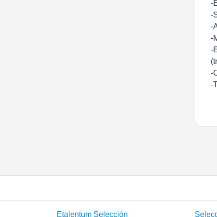
-
-
-
-
-
(
-
-
Etalentum Selección
Selecc