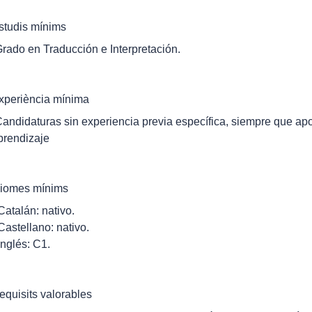
studis mínims
Grado en Traducción e Interpretación.
xperiència mínima
Candidaturas sin experiencia previa específica, siempre que apo
prendizaje
diomes mínims
 Catalán: nativo.
 Castellano: nativo.
 Inglés: C1.
equisits valorables