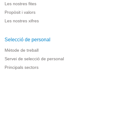
Les nostres fites
Propòsit i valors
Les nostres xifres
Selecció de personal
Mètode de treball
Servei de selecció de personal
Principals sectors
Recursos per a empreses
Informació legal
Avís legal
Política de privacitat
Condicions d'ús
Política de cookies