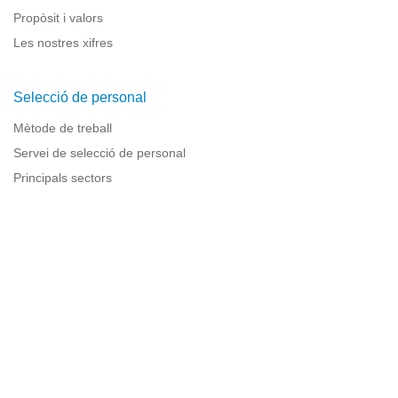
Propòsit i valors
Les nostres xifres
Selecció de personal
Mètode de treball
Servei de selecció de personal
Principals sectors
Recursos per a empreses
Informació legal
Avís legal
Política de privacitat
Condicions d'ús
Política de cookies