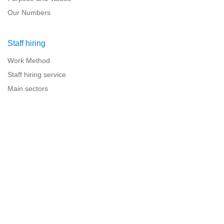
Our Numbers
Staff hiring
Work Method
Staff hiring service
Main sectors
Resources for companies
Legal information
Legal warning
Privacy policy
Terms of use
Cookies policy
Sitemap