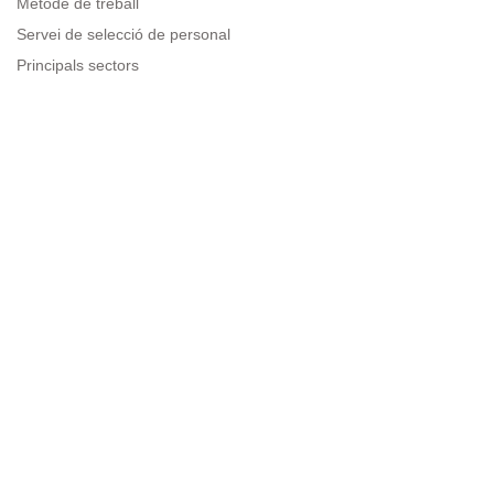
Mètode de treball
Servei de selecció de personal
Principals sectors
Recursos per a empreses
Informació legal
Avís legal
Política de privacitat
Condicions d'ús
Política de cookies
Sitemap