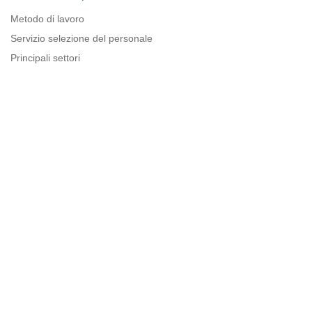
Metodo di lavoro
Servizio selezione del personale
Principali settori
Risorse per le imprese
Informazioni legali
Avviso legale
Politica sulla privacy
Condizioni d'uso
Politica sui cookie
Sitemap