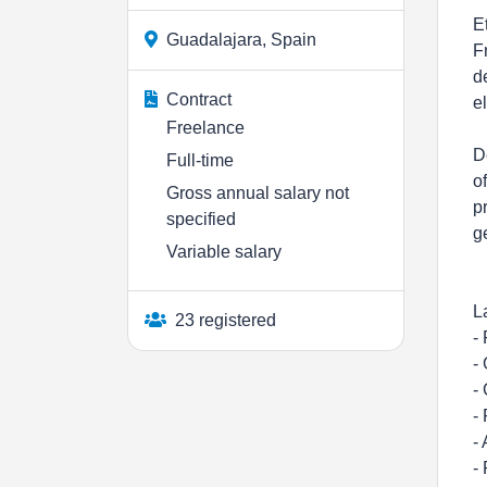
E
Guadalajara, Spain
F
d
Contract
e
Freelance
D
Full-time
o
Gross annual salary not
p
specified
g
Variable salary
L
23 registered
-
-
-
-
-
-