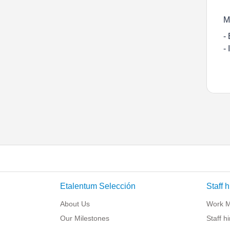
M
-
-
Etalentum Selección
Staff h
About Us
Work 
Our Milestones
Staff h