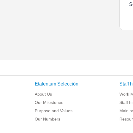
S
Etalentum Selección
Staff h
About Us
Work 
Our Milestones
Staff h
Purpose and Values
Main s
Our Numbers
Resour