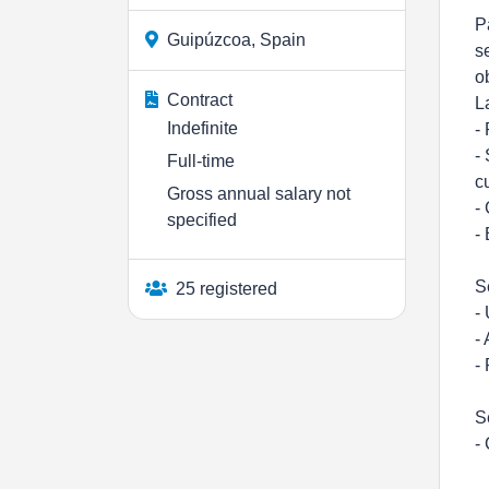
P
Guipúzcoa, Spain
s
o
Contract
L
Indefinite
-
-
Full-time
c
Gross annual salary not
-
specified
-
S
25 registered
-
-
-
S
-