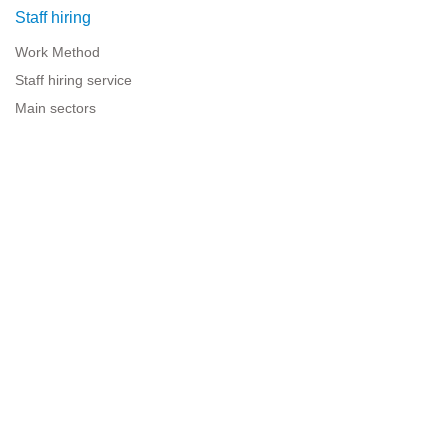
Staff hiring
Work Method
Staff hiring service
Main sectors
Resources for companies
Legal information
Legal warning
Privacy policy
Terms of use
Cookies policy
Sitemap