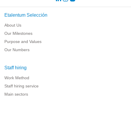
Etalentum Selección
About Us
Our Milestones
Purpose and Values
Our Numbers
Staff hiring
Work Method
Staff hiring service
Main sectors
Resources for companies
Legal information
Legal warning