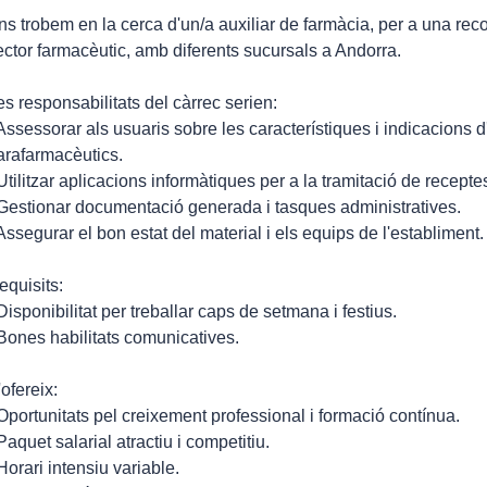
ns trobem en la cerca d'un/a auxiliar de farmàcia, per a una r
ector farmacèutic, amb diferents sucursals a Andorra.
es responsabilitats del càrrec serien:
 Assessorar als usuaris sobre les característiques i indicacions 
arafarmacèutics.
 Utilitzar aplicacions informàtiques per a la tramitació de receptes
 Gestionar documentació generada i tasques administratives.
 Assegurar el bon estat del material i els equips de l'establiment.
equisits:
 Disponibilitat per treballar caps de setmana i festius.
 Bones habilitats comunicatives.
'ofereix:
 Oportunitats pel creixement professional i formació contínua.
 Paquet salarial atractiu i competitiu.
 Horari intensiu variable.