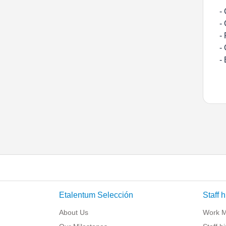
-
-
-
-
-
Etalentum Selección
Staff h
About Us
Work 