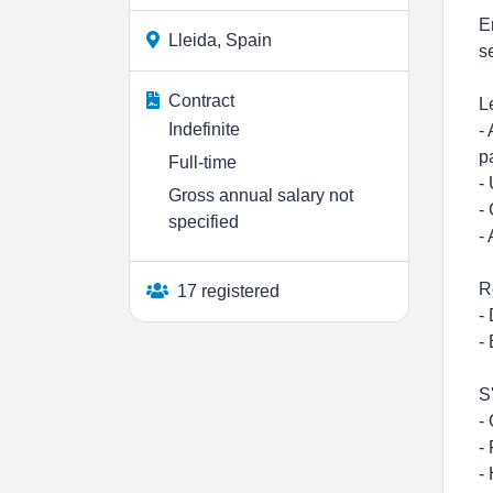
E
Lleida, Spain
s
Contract
L
Indefinite
-
p
Full-time
-
Gross annual salary not
-
specified
-
R
17 registered
-
-
S
-
-
-