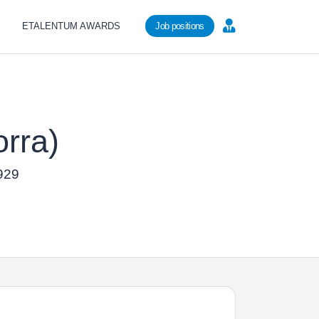
ETALENTUM AWARDS
Job positions
orra)
2929