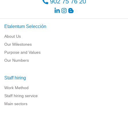
902 75 76 20
Etalentum Selección
About Us
Our Milestones
Purpose and Values
Our Numbers
Staff hiring
Work Method
Staff hiring service
Main sectors
Resources for companies