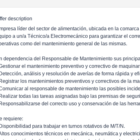
ffer description
mpresa líder del sector de alimentación, ubicada en la comarca 
quipo a un/a Técnico/a Electromecánico para garantizar el corr
perativas como del mantenimiento general de las mismas.
n dependencia del Responsable de Mantenimiento sus principa
 Gestionar el mantenimiento preventivo y correctivo de maquinari
 Detección, análisis y resolución de averías de forma rápida y ef
 Registrar los mantenimientos preventivos y correctivos de la ma
 Comunicar al responsable de mantenimiento las posibles incid
 Realizar todas las tareas asignadas bajo las premisas de seguri
 Responsabilizarse del correcto uso y conservación de las herr
e requiere:
 Disponibilidad para trabajar en turnos rotativos de M/T/N.
 Altos conocimientos técnicos en mecánica, neumática y electric