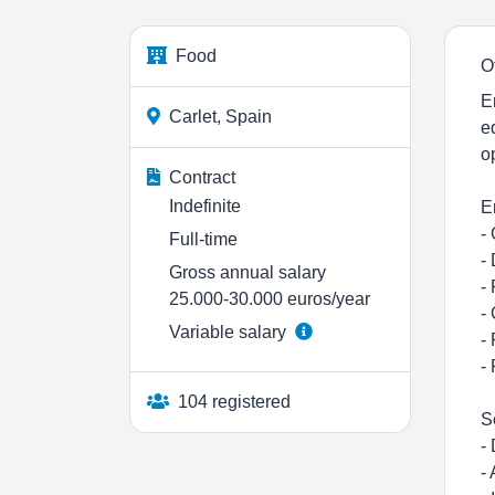
Food
O
E
Carlet, Spain
e
o
Contract
Indefinite
E
-
Full-time
-
Gross annual salary
-
25.000-30.000 euros/year
-
Variable salary
-
-
104 registered
S
-
-