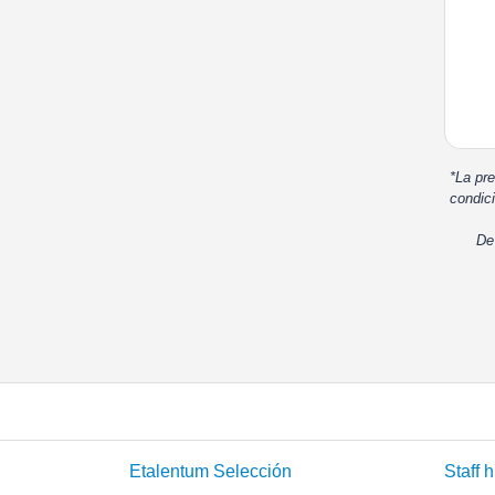
*La pre
condici
De
Etalentum Selección
Staff h