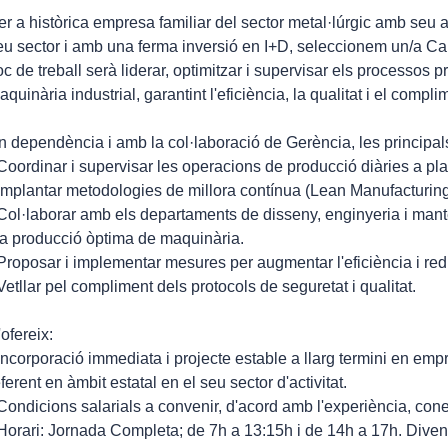
er a històrica empresa familiar del sector metal·lúrgic amb seu a
eu sector i amb una ferma inversió en I+D, seleccionem un/a Cap
loc de treball serà liderar, optimitzar i supervisar els processos 
aquinària industrial, garantint l'eficiència, la qualitat i el compli
n dependència i amb la col·laboració de Gerència, les principals 
 Coordinar i supervisar les operacions de producció diàries a pla
 Implantar metodologies de millora contínua (Lean Manufacturing,
 Col·laborar amb els departaments de disseny, enginyeria i mante
 la producció òptima de maquinària.
 Proposar i implementar mesures per augmentar l'eficiència i red
 Vetllar pel compliment dels protocols de seguretat i qualitat.
'ofereix:
 Incorporació immediata i projecte estable a llarg termini en em
eferent en àmbit estatal en el seu sector d'activitat.
 Condicions salarials a convenir, d'acord amb l'experiència, cone
 Horari: Jornada Completa; de 7h a 13:15h i de 14h a 17h. Divend