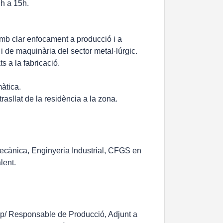
7h a 15h.
 amb clar enfocament a producció i a
s i de maquinària del sector metal·lúrgic.
s a la fabricació.
àtica.
rasllat de la residència a la zona.
Mecànica, Enginyeria Industrial, CFGS en
lent.
ap/ Responsable de Producció, Adjunt a