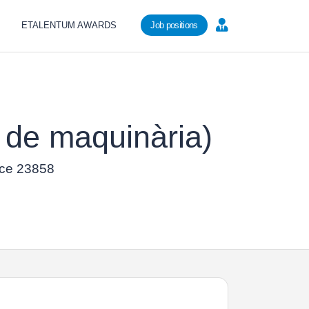
ETALENTUM AWARDS
Job positions
 de maquinària)
ence 23858