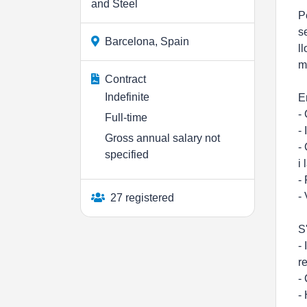
and Steel
P
s
Barcelona, Spain
l
m
Contract
Indefinite
E
-
Full-time
-
Gross annual salary not
-
specified
i
-
-
27 registered
S
-
r
-
-