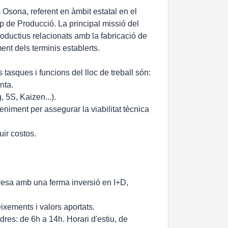
 Osona, referent en àmbit estatal en el
 de Producció. La principal missió del
productius relacionats amb la fabricació de
ment dels terminis establerts.
tasques i funcions del lloc de treball són:
nta.
 5S, Kaizen...).
niment per assegurar la viabilitat tècnica
uir costos.
presa amb una ferma inversió en I+D,
ixements i valors aportats.
res: de 6h a 14h. Horari d'estiu, de