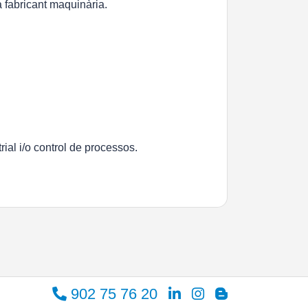
 fabricant maquinària.
ial i/o control de processos.
902 75 76 20