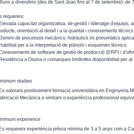
illuns a divendres (des de Sant Joan fins al 7 de setembre): de 
s requereix:
 Elevada capacitat organitzativa, de gestió i lideratge d'equips,
roducte, orientació al detall i a la qualitat i coneixements tècnic
 Domini de processos mecànics, hidràulics i/o pneumàtics aplicat
 Habilitat per a la interpretació de plànols i esquemes tècnics.
 Coneixements de software de gestió de producció (ERP) i d'ofim
 Residència a Osona o comarques limítrofes disponibilitat per al t
inimum studies
 Es valorarà positivament formació universitària en Enginyeria 
abricació Mecànica o similars o experiència professional equiva
inimum experience
 Es requereix experiència prèvia mínima de 3 a 5 anys com a C