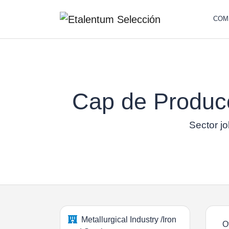
COM
Cap de Producc
Sector jo
Metallurgical Industry /Iron
O