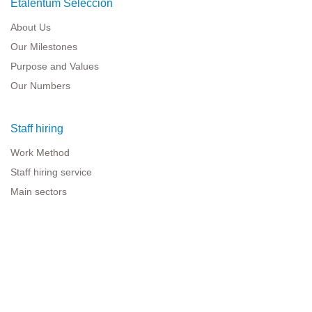
Etalentum Selección
About Us
Our Milestones
Purpose and Values
Our Numbers
Staff hiring
Work Method
Staff hiring service
Main sectors
Resources for companies
Legal information
Legal warning
Privacy policy