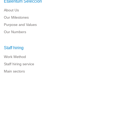
Etalentum Selección
About Us
Our Milestones
Purpose and Values
Our Numbers
Staff hiring
Work Method
Staff hiring service
Main sectors
Resources for companies
Legal information
Legal warning
Privacy policy