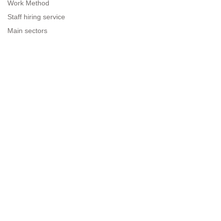
Work Method
Staff hiring service
Main sectors
Resources for companies
Legal information
Legal warning
Privacy policy
Terms of use
Cookies policy
Sitemap