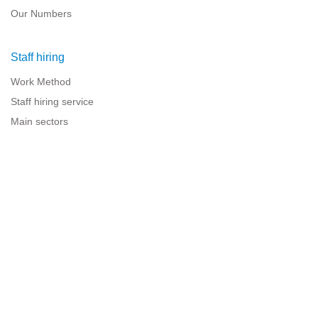
Our Numbers
Staff hiring
Work Method
Staff hiring service
Main sectors
Resources for companies
Legal information
Legal warning
Privacy policy
Terms of use
Cookies policy
Sitemap