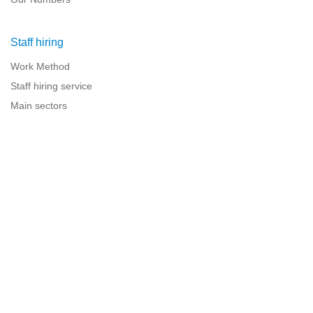
Staff hiring
Work Method
Staff hiring service
Main sectors
Resources for companies
Legal information
Legal warning
Privacy policy
Terms of use
Cookies policy
Sitemap