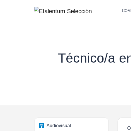
COM
Técnico/a e
Audiovisual
O