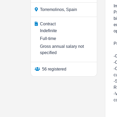
I
Torremolinos, Spain
P
b
Contract
e
Indefinite
o
Full-time
P
Gross annual salary not
specified
-
-
-
56 registered
c
-
R
-
c