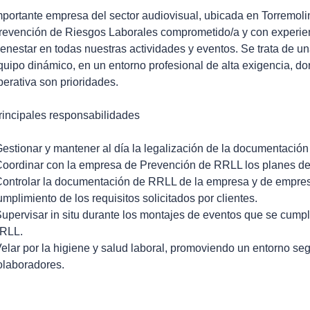
mportante empresa del sector audiovisual, ubicada en Torremol
revención de Riesgos Laborales comprometido/a y con experienc
ienestar en todas nuestras actividades y eventos. Se trata de u
quipo dinámico, en un entorno profesional de alta exigencia, do
perativa son prioridades.
rincipales responsabilidades
Gestionar y mantener al día la legalización de la documentació
Coordinar con la empresa de Prevención de RRLL los planes de 
Controlar la documentación de RRLL de la empresa y de empre
umplimiento de los requisitos solicitados por clientes.
Supervisar in situ durante los montajes de eventos que se cump
RLL.
Velar por la higiene y salud laboral, promoviendo un entorno se
olaboradores.