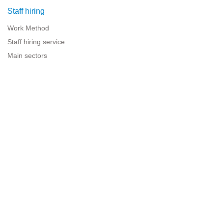
Staff hiring
Work Method
Staff hiring service
Main sectors
Resources for companies
Legal information
Legal warning
Privacy policy
Terms of use
Cookies policy
Sitemap