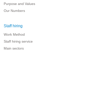
Purpose and Values
Our Numbers
Staff hiring
Work Method
Staff hiring service
Main sectors
Resources for companies
Legal information
Legal warning
Privacy policy
Terms of use
Cookies policy