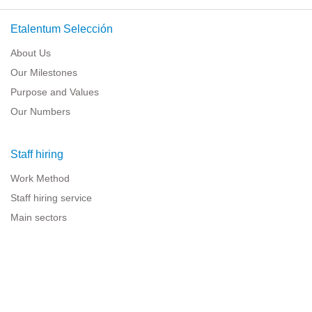
Etalentum Selección
About Us
Our Milestones
Purpose and Values
Our Numbers
Staff hiring
Work Method
Staff hiring service
Main sectors
Resources for companies
Legal information
Legal warning