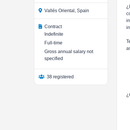
¿
Vallés Oriental, Spain
c
i
Contract
i
Indefinite
T
Full-time
a
Gross annual salary not
specified
38 registered
¿