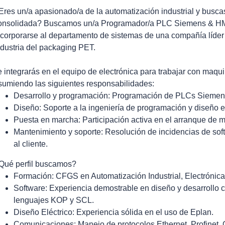
Eres un/a apasionado/a de la automatización industrial y busc
onsolidada? Buscamos un/a Programador/a PLC Siemens & HMI p
ncorporarse al departamento de sistemas de una compañía líder 
ndustria del packaging PET.
e integrarás en el equipo de electrónica para trabajar con maqu
sumiendo las siguientes responsabilidades:
Desarrollo y programación: Programación de PLCs Siemens,
Diseño: Soporte a la ingeniería de programación y diseño el
Puesta en marcha: Participación activa en el arranque de m
Mantenimiento y soporte: Resolución de incidencias de so
al cliente.
Qué perfil buscamos?
Formación: CFGS en Automatización Industrial, Electrónica 
Software: Experiencia demostrable en diseño y desarrollo 
lenguajes KOP y SCL.
Diseño Eléctrico: Experiencia sólida en el uso de Eplan.
Comunicaciones: Manejo de protocolos Ethernet, Profinet,