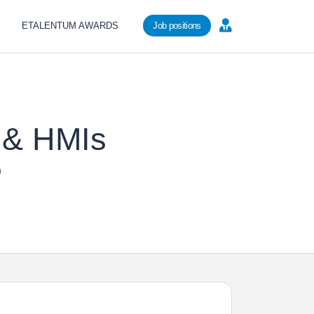
ETALENTUM AWARDS
Job positions
 & HMIs
0