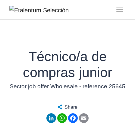
Toggl
Técnico/a de
compras junior
Sector job offer Wholesale - reference 25645
Share
LinkedIn
WhatsApp
Facebook
Email