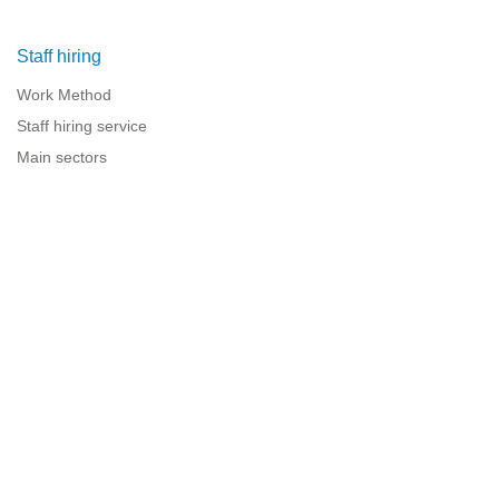
Staff hiring
Work Method
Staff hiring service
Main sectors
Resources for companies
Legal information
Legal warning
Privacy policy
Terms of use
Cookies policy
Sitemap