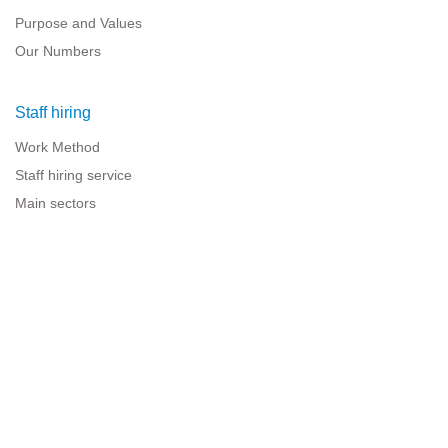
Purpose and Values
Our Numbers
Staff hiring
Work Method
Staff hiring service
Main sectors
Resources for companies
Legal information
Legal warning
Privacy policy
Terms of use
Cookies policy