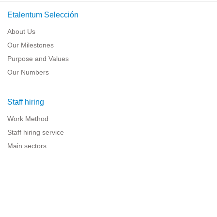
Etalentum Selección
About Us
Our Milestones
Purpose and Values
Our Numbers
Staff hiring
Work Method
Staff hiring service
Main sectors
Resources for companies
Legal information
Legal warning