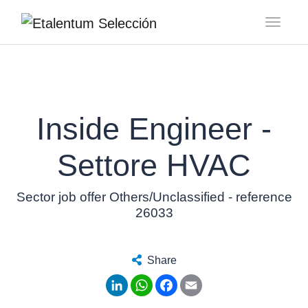
Toggl
Inside Engineer -
Settore HVAC
Sector job offer Others/Unclassified - reference
26033
Share
LinkedIn
WhatsApp
Facebook
Email