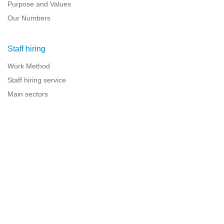
Purpose and Values
Our Numbers
Staff hiring
Work Method
Staff hiring service
Main sectors
Resources for companies
Legal information
Legal warning
Privacy policy
Terms of use
Cookies policy